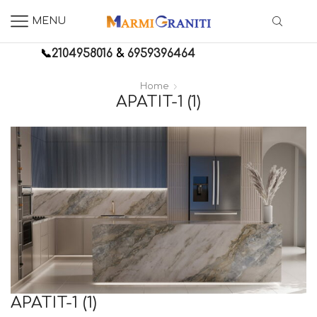
MENU
📞
2104958016
&
6959396464
Home
APATIT-1 (1)
APATIT-1 (1)