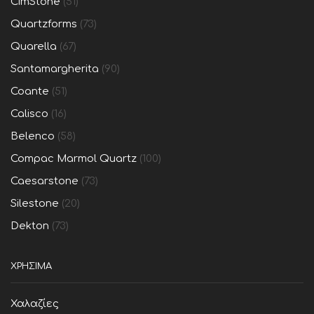
CimStone
(51)
Quartzforms
(73)
Quarella
(67)
Santamargherita
(90)
Coante
(51)
Calisco
(16)
Belenco
(58)
Compac Marmol Quartz
(100)
Caesarstone
(73)
Silestone
(20)
Dekton
(73)
ΧΡΗΣΙΜΑ
Χαλαζίες