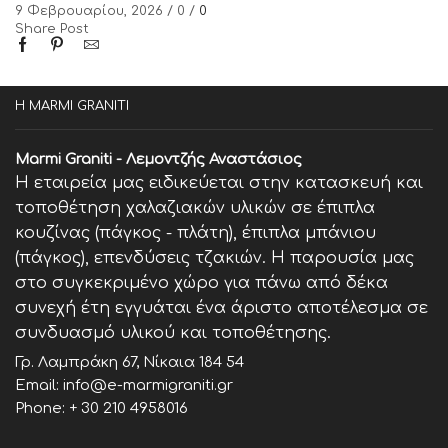
9 Φεβρουαρίου, 2026
/
0
/
0
Share Post
Η MARMI GRANITI
Marmi Graniti - Λεμοντζής Αναστάσιος
Η εταιρεία μας ειδικεύεται στην κατασκευή και
τοποθέτηση χαλαζιακών υλικών σε έπιπλα
κουζίνας (πάγκος - πλάτη), έπιπλα μπάνιου
(πάγκος), επενδύσεις τζακιών. Η παρουσία μας
στο συγκεκριμένο χώρο για πάνω από δέκα
συνεχή έτη εγγυάται ένα άριστο αποτέλεσμα σε
συνδυασμό υλικού και τοποθέτησης.
Γρ. Λαμπράκη 67, Νίκαια 184 54
Email: info@e-marmigraniti.gr
Phone:
+ 30 210 4958016