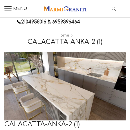
MENU
📞
2104958016
&
6959396464
Home
CALACATTA-ANKA-2 (1)
CALACATTA-ANKA-2 (1)