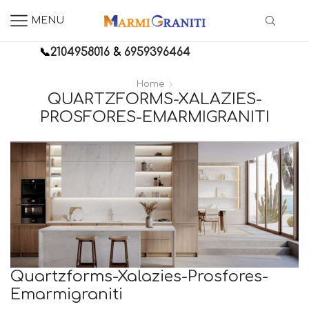
MENU
📞
2104958016
&
6959396464
Home
QUARTZFORMS-XALAZIES-
PROSFORES-EMARMIGRANITI
Quartzforms-Xalazies-Prosfores-
Emarmigraniti