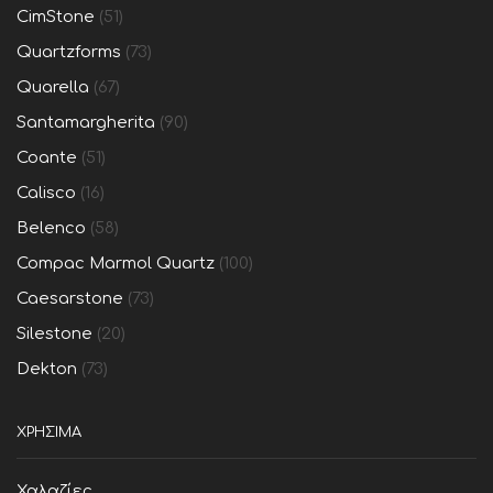
CimStone
(51)
Quartzforms
(73)
Quarella
(67)
Santamargherita
(90)
Coante
(51)
Calisco
(16)
Belenco
(58)
Compac Marmol Quartz
(100)
Caesarstone
(73)
Silestone
(20)
Dekton
(73)
ΧΡΗΣΙΜΑ
Χαλαζίες