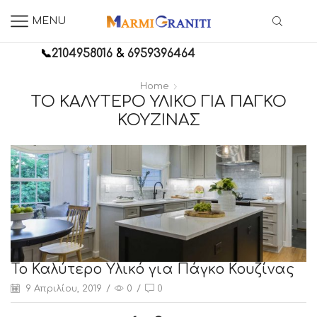
MENU
📞
2104958016
&
6959396464
Home
ΤΟ ΚΑΛΎΤΕΡΟ ΥΛΙΚΌ ΓΙΑ ΠΆΓΚΟ
ΚΟΥΖΊΝΑΣ
Το Καλύτερο Υλικό για Πάγκο Κουζίνας
9 Απριλίου, 2019
/
0
/
0