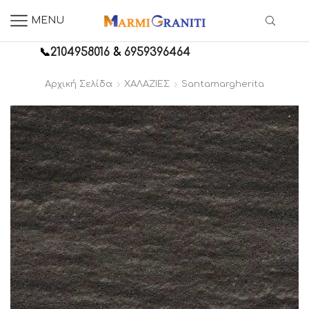
MENU
📞
2104958016
&
6959396464
Αρχική Σελίδα
ΧΑΛΑΖΙΕΣ
Santamargherita